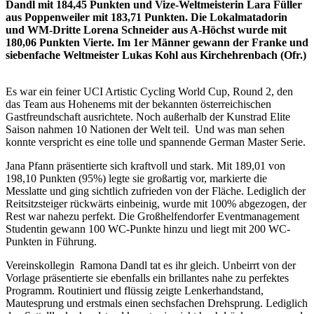
Dandl mit 184,45 Punkten und Vize-Weltmeisterin Lara Füller
aus Poppenweiler mit 183,71 Punkten. Die Lokalmatadorin
und WM-Dritte Lorena Schneider aus A-Höchst wurde mit
180,06 Punkten Vierte. Im 1er Männer gewann der Franke und
siebenfache Weltmeister Lukas Kohl aus Kirchehrenbach (Ofr.)
Es war ein feiner UCI Artistic Cycling World Cup, Round 2, den
das Team aus Hohenems mit der bekannten österreichischen
Gastfreundschaft ausrichtete. Noch außerhalb der Kunstrad Elite
Saison nahmen 10 Nationen der Welt teil. Und was man sehen
konnte verspricht es eine tolle und spannende German Master Serie.
Jana Pfann präsentierte sich kraftvoll und stark. Mit 189,01 von
198,10 Punkten (95%) legte sie großartig vor, markierte die
Messlatte und ging sichtlich zufrieden von der Fläche. Lediglich der
Reitsitzsteiger rückwärts einbeinig, wurde mit 100% abgezogen, der
Rest war nahezu perfekt. Die Großhelfendorfer Eventmanagement
Studentin gewann 100 WC-Punkte hinzu und liegt mit 200 WC-
Punkten in Führung.
Vereinskollegin Ramona Dandl tat es ihr gleich. Unbeirrt von der
Vorlage präsentierte sie ebenfalls ein brillantes nahe zu perfektes
Programm. Routiniert und flüssig zeigte Lenkerhandstand,
Mautesprung und erstmals einen sechsfachen Drehsprung. Lediglich