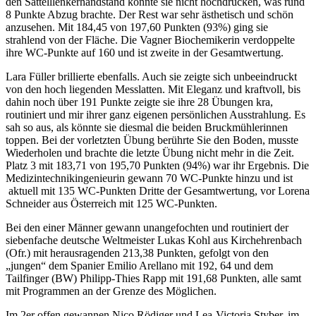
den Sattelllenkerhandstand konnte sie nicht hochdrücken, was rund
8 Punkte Abzug brachte. Der Rest war sehr ästhetisch und schön
anzusehen. Mit 184,45 von 197,60 Punkten (93%) ging sie
strahlend von der Fläche. Die Vagner Biochemikerin verdoppelte
ihre WC-Punkte auf 160 und ist zweite in der Gesamtwertung.
Lara Füller brillierte ebenfalls. Auch sie zeigte sich unbeeindruckt
von den hoch liegenden Messlatten. Mit Eleganz und kraftvoll, bis
dahin noch über 191 Punkte zeigte sie ihre 28 Übungen kra,
routiniert und mir ihrer ganz eigenen persönlichen Ausstrahlung. Es
sah so aus, als könnte sie diesmal die beiden Bruckmühlerinnen
toppen. Bei der vorletzten Übung berührte Sie den Boden, musste
Wiederholen und brachte die letzte Übung nicht mehr in die Zeit.
Platz 3 mit 183,71 von 195,70 Punkten (94%) war ihr Ergebnis. Die
Medizintechnikingenieurin gewann 70 WC-Punkte hinzu und ist
aktuell mit 135 WC-Punkten Dritte der Gesamtwertung, vor Lorena
Schneider aus Österreich mit 125 WC-Punkten.
Bei den einer Männer gewann unangefochten und routiniert der
siebenfache deutsche Weltmeister Lukas Kohl aus Kirchehrenbach
(Ofr.) mit herausragenden 213,38 Punkten, gefolgt von den
„jungen“ dem Spanier Emilio Arellano mit 192, 64 und dem
Tailfinger (BW) Philipp-Thies Rapp mit 191,68 Punkten, alle samt
mit Programmen an der Grenze des Möglichen.
Im 2er offen gewannen Nico Rödiger und Lea-Victoria Styber, im