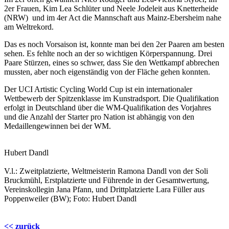
2er Frauen, Kim Lea Schlüter und Neele Jodeleit aus Knetterheide
(NRW) und im 4er Act die Mannschaft aus Mainz-Ebersheim nahe
am Weltrekord.
Das es noch Vorsaison ist, konnte man bei den 2er Paaren am besten
sehen. Es fehlte noch an der so wichtigen Körperspannung. Drei
Paare Stürzen, eines so schwer, dass Sie den Wettkampf abbrechen
mussten, aber noch eigenständig von der Fläche gehen konnten.
Der UCI Artistic Cycling World Cup ist ein internationaler
Wettbewerb der Spitzenklasse im Kunstradsport. Die Qualifikation
erfolgt in Deutschland über die WM-Qualifikation des Vorjahres
und die Anzahl der Starter pro Nation ist abhängig von den
Medaillengewinnen bei der WM.
Hubert Dandl
V.l.: Zweitplatzierte, Weltmeisterin Ramona Dandl von der Soli
Bruckmühl, Erstplatzierte und Führende in der Gesamtwertung,
Vereinskollegin Jana Pfann, und Drittplatzierte Lara Füller aus
Poppenweiler (BW); Foto: Hubert Dandl
<< zurück