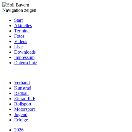
Navigation zeigen
Start
Aktuelles
Termine
Fotos
Videos
Live
Downloads
Impressum
Datenschutz
Verband
Kunstrad
Radball
Einrad IUF
Rollsport
Motorsport
Jugend
Erfolge
2026