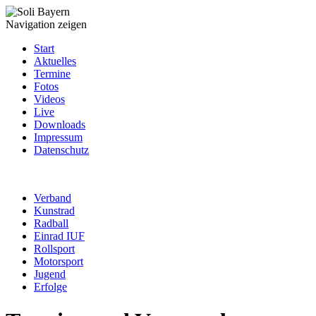
Navigation zeigen
Start
Aktuelles
Termine
Fotos
Videos
Live
Downloads
Impressum
Datenschutz
Verband
Kunstrad
Radball
Einrad IUF
Rollsport
Motorsport
Jugend
Erfolge